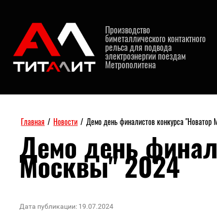
Производство
биметаллического контактного
рельса для подвода
электроэнергии поездам
Метрополитена
Главная
/
Новости
/
Демо день финалистов конкурса "Новатор 
Демо день финал
Москвы" 2024
Дата публикации: 19.07.2024